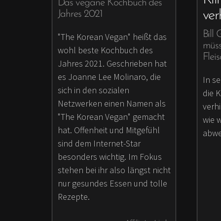
Das vegane Kochbuch des
ver
Jahres 2021
Bill
"The Korean Vegan" heißt das
müss
wohl beste Kochbuch des
Flei
Jahres 2021. Geschrieben hat
es Joanne Lee Molinaro, die
In s
sich in den sozialen
die 
Netzwerken einen Namen als
verhi
"The Korean Vegan" gemacht
wie 
hat. Offenheit und Mitgefühl
abwe
sind dem Internet-Star
besonders wichtig. Im Fokus
stehen bei ihr also längst nicht
nur gesundes Essen und tolle
Rezepte.