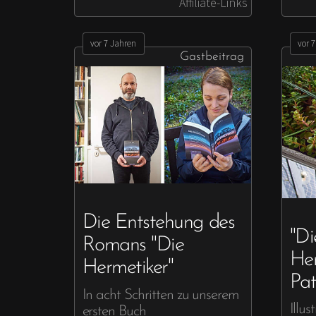
Affiliate-Links
vor 7 Jahren
vor 
Gastbeitrag
Die Entstehung des
"Di
Romans "Die
He
Hermetiker"
Pat
In acht Schritten zu unserem
Illus
ersten Buch