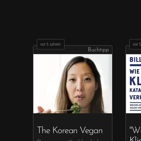
vor 5 Jahren
vor 
Buchtipp
The Korean Vegan
"Wi
Kli