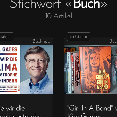
Stichwort
«
Buch
»
10
Artikel
5 Jahren
vor 6 Jahren
Buchtipp
Buc
e wir die
"Girl In A Band" 
makatastrophe
Kim Gordon