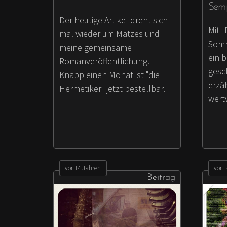
Sem
Der heutige Artikel dreht sich
Mit 
mal wieder um Matzes und
Somm
meine gemeinsame
ein 
Romanveröffentlichung.
gesch
Knapp einen Monat ist "die
erzäh
Hermetiker" jetzt bestellbar.
wert
vor 14 Jahren
vor 
Beitrag