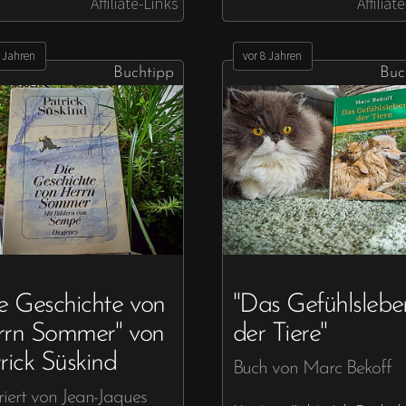
Affiliate-Links
Affiliat
7 Jahren
vor 8 Jahren
Buchtipp
Buc
e Geschichte von
"Das Gefühlslebe
rrn Sommer" von
der Tiere"
rick Süskind
Buch von Marc Bekoff
triert von Jean-Jaques