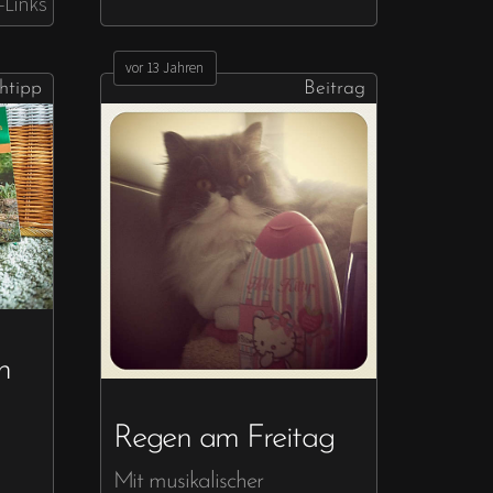
e-Links
vor 13 Jahren
htipp
Beitrag
n
Regen am Freitag
Mit musikalischer