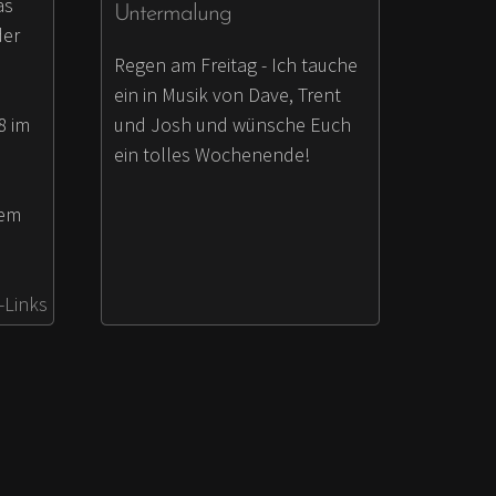
as
Untermalung
der
Regen am Freitag - Ich tauche
ein in Musik von Dave, Trent
und Josh und wünsche Euch
8 im
ein tolles Wochenende!
nem
e-Links