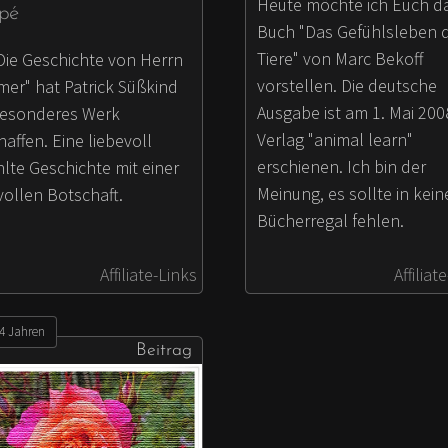
Heute möchte ich Euch d
pé
Buch "Das Gefühlsleben 
Tiere" von Marc Bekoff
"Die Geschichte von Herrn
vorstellen. Die deutsche
er" hat Patrick Süßkind
Ausgabe ist am 1. Mai 200
besonderes Werk
Verlag "animal learn"
affen. Eine liebevoll
erschienen. Ich bin der
lte Geschichte mit einer
Meinung, es sollte in kei
vollen Botschaft.
Bücherregal fehlen.
Affiliate-Links
Affiliat
14 Jahren
Beitrag