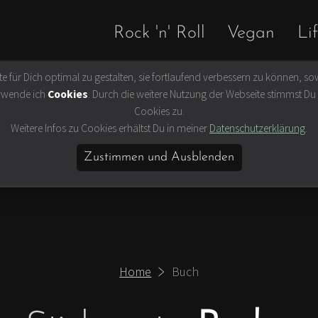
Rock 'n' Roll
Vegan
Lif
 für Dich optimal zu gestalten, sie fortlaufend verbessern zu können, sow
Slow Travel
Buch kaufen
rwende ich
Cookies
. Durch die weitere Nutzung der Webseite stimmst D
 Filme
Hamburg
Cookies zu.
hismus und
Ausflug
Weitere Infos zu Cookies erhältst Du in meiner
Datenschutzerklärung
.
us
Skandinavien
Zustimmen und Ausblenden
eit
Britische Inseln
hion & Beauty
Fernweh
ten &
Home
Buch