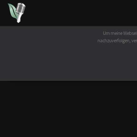
Um meine Webseite
Rock 'n' Roll
Vegan
Lifestyle
nachzuverfolgen, ve
Interviews
Tierrechte
Bücher &
Bands
Klima- &
Antifasc
Umweltschutz
Feminism
Konzerte
Ernährung &
Achtsamk
Festivals
Gesundheit
Fair Fas
Vegane Rezepte
Kunst
Vegane Lokale
Geschich
Vegan Celebrities
Erlebtes