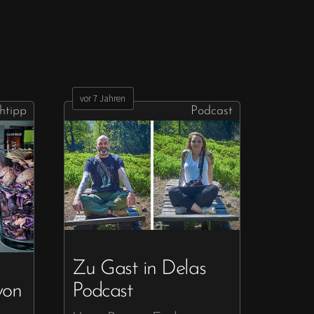
vor 7 Jahren
htipp
Podcast
Zu Gast in Delas
von
Podcast