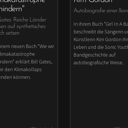
hindern"
Autobiografie einer Iko
 Gates: Reiche Länder
In ihrem Buch "Girl In A B
en auf synthetisches
beschreibt die Sängerin 
sch setzen
Künstlerin Kim Gordon ihr
einem neuen Buch "Wie wir
Leben und die Sonic Yout
Klimakatastrophe
Bandgeschichte auf
ndern" erklärt Bill Gates,
autobiografische Weise.
wir den Klimakollaps
nden können.