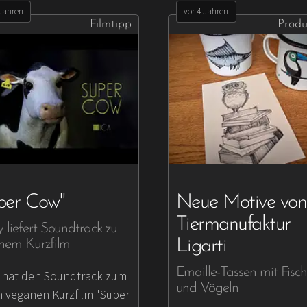
 Jahren
vor 4 Jahren
Filmtipp
Produ
per Cow"
Neue Motive von
Tiermanufaktur
liefert Soundtrack zu
Ligarti
nem Kurzfilm
Emaille-Tassen mit Fisc
hat den Soundtrack zum
und Vögeln
 veganen Kurzfilm "Super