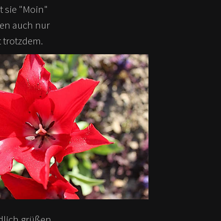
t sie "Moin"
gen auch nur
t trotzdem.
lich grüßen,