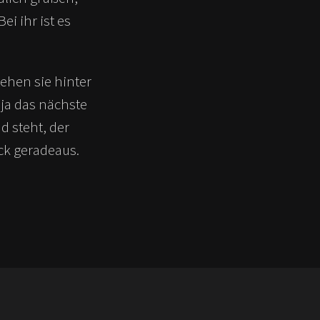
i ihr ist es
tehen sie hinter
 ja das nächste
d steht, der
ck geradeaus.