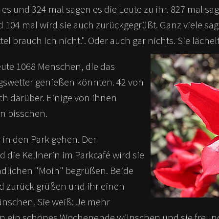
 es und 324 mal sagen es die Leute zu ihr. 827 mal sag
d 104 mal wird sie auch zurückgegrüßt. Ganz viele sa
l brauch ich nicht.". Oder auch gar nichts. Sie lächel
eute 1068 Menschen, die das
gswetter genießen könnten. 42 von
ch darüber. Einige von ihnen
in bisschen.
 in den Park gehen. Der
 die Kellnerin im Parkcafé wird sie
ndlichen "Moin" begrüßen. Beide
d zurück grüßen und ihr einen
nschen. Sie weiß: Je mehr
 ein schönes Wochenende wünschen und sie freund