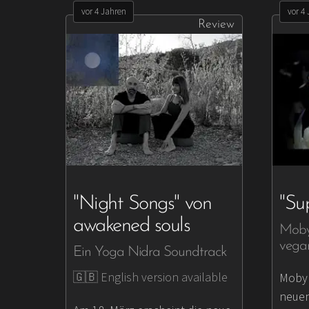
vor 4 Jahren
vor 4
Review
"Night Songs" von
"Su
awakened souls
Moby 
vega
Ein Yoga Nidra Soundtrack
🇬🇧 English version available
Moby 
neuen