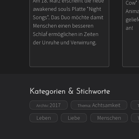
Am 18. März erscheint die neue
Cow" 
awakened souls Platte "Night
Anima
Songs". Das Duo möchte damit
gelief
Menschen einen besseren
an!
Schlaf ermöglichen in Zeiten
der Unruhe und Verwirrung.
Kategorien & Stichworte
2017
Achtsamkeit
Archiv:
Thema:
Leben
Liebe
Menschen