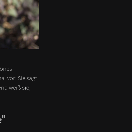
hönes
l vor: Sie sagt
nd weiß sie,
e"