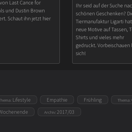
von Last Cance for
Ihr seid auf der Suche na
ls und Dustin Brown
schönen Geschenken? Di
ert. Schaut ihn jetzt hier
Tiermanufaktur Ligarti hat
neue Motive auf Tassen, T
Shirts und vieles mehr
gedruckt. Vorbeischauen 
sich!
Lifestyle
Empathie
Frühling
Thema:
Thema:
Wochenende
2017/03
Archiv: