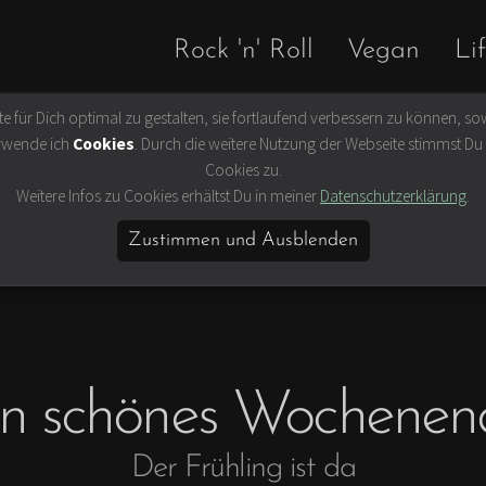
Rock 'n' Roll
Vegan
Lif
 für Dich optimal zu gestalten, sie fortlaufend verbessern zu können, sow
Slow Travel
Buch kaufen
rwende ich
Cookies
. Durch die weitere Nutzung der Webseite stimmst D
 Filme
Hamburg
Cookies zu.
hismus und
Ausflug
Weitere Infos zu Cookies erhältst Du in meiner
Datenschutzerklärung
.
us
Skandinavien
Zustimmen und Ausblenden
eit
Britische Inseln
hion & Beauty
Fernweh
ten &
in schönes Wochenen
Der Frühling ist da