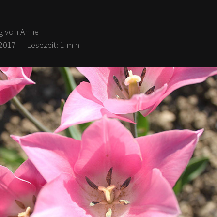
g
von Anne
.2017
— Lesezeit:
1
min