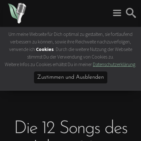
Um meine Webseite für Dich optimal zu gestalten, sie fortlaufend
Rock 'n' Roll
Vegan
verbessern zu können, sowie ihre Reichweite nachzuverfolgen,
Interviews
Tierrechte
verwende ich
Cookies
. Durch die weitere Nutzung der Webseite
Bands
Klima- &
stimmst Du der Verwendung von Cookies zu.
Umweltschutz
Weitere Infos zu Cookies erhältst Du in meiner
Datenschutzerklärung
.
Konzerte
Ernährung &
Festivals
Gesundheit
Zustimmen und Ausblenden
Vegane Rezepte
Vegane Lokale
Vegan Celebrities
Die 12 Songs des
Lifestyle
Slow Travel
Bücher & Filme
Hamburg