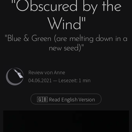
"Obscured by the
Antifaschismus und
Ausflug
Feminismus
Skandinavien
Wind"
Achtsamkeit
Britische Inseln
Fair Fashion & Beauty
Fernweh
"Blue & Green (are melting down in a
Kunst
Geschichten &
new seed)"
Erlebtes
Review
von Anne
Buch kaufen
04.06.2021
— Lesezeit:
1
min
🇬🇧 Read English Version