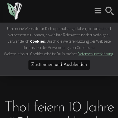
Um meine Webseite für Dich optimal zu gestalten, sie fortlaufend
Rock 'n' Roll
Vegan
verbessern zu können, sowie ihre Reichweite nachzuverfolgen,
Interviews
Tierrechte
verwende ich
Cookies
. Durch die weitere Nutzung der Webseite
Bands
Klima- &
stimmst Du der Verwendung von Cookies zu.
Umweltschutz
Weitere Infos zu Cookies erhältst Du in meiner
Datenschutzerklärung
.
Konzerte
Ernährung &
Festivals
Gesundheit
Zustimmen und Ausblenden
Vegane Rezepte
Vegane Lokale
Vegan Celebrities
Thot feiern 10 Jahre
Lifestyle
Slow Travel
Bücher & Filme
Hamburg