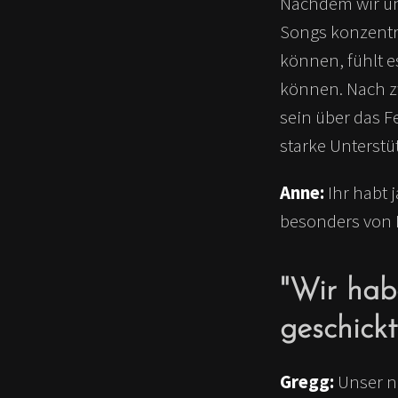
Nachdem wir un
Songs konzentr
können, fühlt e
können. Nach zw
sein über das F
starke Unterstüt
Anne:
Ihr habt 
besonders von 
"Wir hab
geschickt
Gregg:
Unser ne