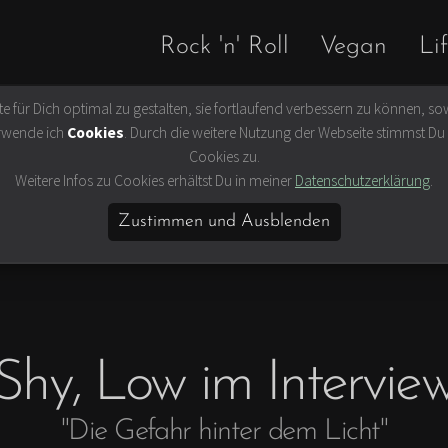
Rock 'n' Roll
Vegan
Lif
 für Dich optimal zu gestalten, sie fortlaufend verbessern zu können, sow
Slow Travel
Buch kaufen
rwende ich
Cookies
. Durch die weitere Nutzung der Webseite stimmst D
 Filme
Hamburg
Cookies zu.
hismus und
Ausflug
Weitere Infos zu Cookies erhältst Du in meiner
Datenschutzerklärung
.
us
Skandinavien
Zustimmen und Ausblenden
eit
Britische Inseln
hion & Beauty
Fernweh
ten &
Shy, Low im Intervie
"Die Gefahr hinter dem Licht"