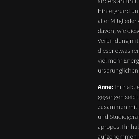
anders anfühlt.
Hintergrund un
aller Mitglieder
davon, wie dies
Verbindung mit
dieser etwas re
viel mehr Energ
ursprünglichen 
Anne:
Ihr habt g
gegangen seid u
zusammen mit e
und Studiogerät
apropos: Ihr h
aufgenommen un