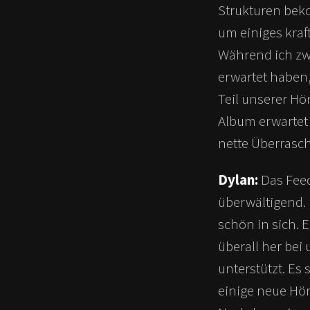
Strukturen beko
um einiges kraf
Während ich zw
erwartet haben,
Teil unserer Hö
Album erwartet h
nette Überrasc
Dylan:
Das Feed
überwältigend. 
schön in sich. 
überall her bei
unterstützt. Es 
einige neue Hö