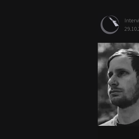
Interv
29.10