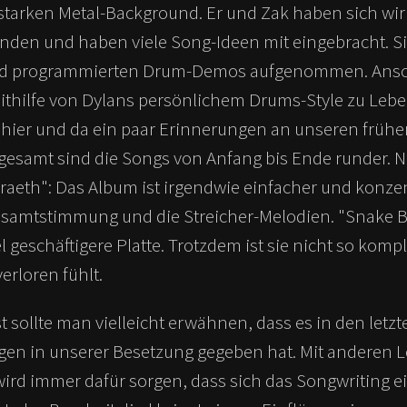
starken Metal-Background. Er und Zak haben sich wir
en und haben viele Song-Ideen mit eingebracht. Si
d programmierten Drum-Demos aufgenommen. Ansc
mithilfe von Dylans persönlichem Drums-Style zu Leb
 hier und da ein paar Erinnerungen an unseren frühe
nsgesamt sind die Songs von Anfang bis Ende runder.
iraeth": Das Album ist irgendwie einfacher und konzen
esamtstimmung und die Streicher-Melodien. "Snake 
el geschäftigere Platte. Trotzdem ist sie nicht so komp
erloren fühlt.
 sollte man vielleicht erwähnen, dass es in den letz
gen in unserer Besetzung gegeben hat. Mit anderen L
ird immer dafür sorgen, dass sich das Songwriting e