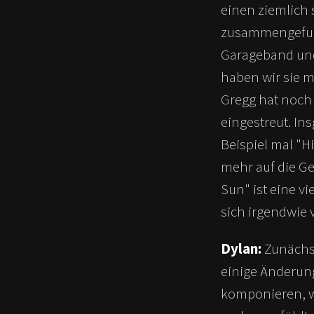
einen ziemlich 
zusammengefund
Garageband un
haben wir sie 
Gregg hat noch
eingestreut. I
Beispiel mal "H
mehr auf die G
Sun" ist eine vi
sich irgendwie v
Dylan:
Zunächst
einige Änderun
komponieren, w