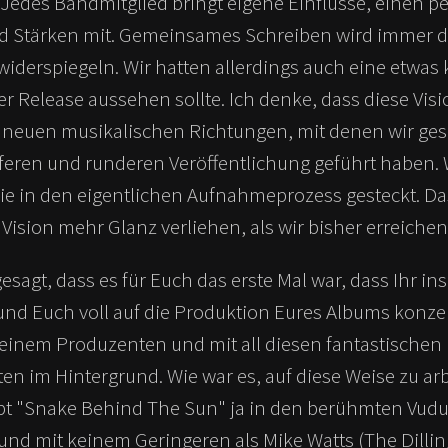
 Jedes Bandmitglied bringt eigene Einflüsse, einen p
d Stärken mit. Gemeinsames Schreiben wird immer 
 widerspiegeln. Wir hatten allerdings auch eine etwas 
er Release aussehen sollte. Ich denke, dass diese Visi
 neuen musikalischen Richtungen, mit denen wir gesp
iferen und runderen Veröffentlichung geführt haben.
ie in den eigentlichen Aufnahmeprozess gesteckt. Da
Vision mehr Glanz verliehen, als wir bisher erreiche
esagt, dass es für Euch das erste Mal war, dass Ihr in
nd Euch voll auf die Produktion Eures Albums konzen
inem Produzenten und mit all diesen fantastischen
en im Hintergrund. Wie war es, auf diese Weise zu ar
abt "Snake Behind The Sun" ja in den berühmten Vudu
d mit keinem Geringeren als Mike Watts (The Dillin