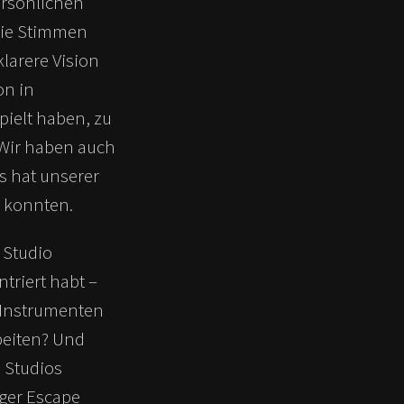
ersönlichen
die Stimmen
klarere Vision
on in
ielt haben, zu
 Wir haben auch
s hat unserer
n konnten.
s Studio
triert habt –
 Instrumenten
beiten? Und
 Studios
ger Escape