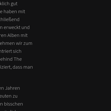
klich gut
e haben mit
hließend
en erweckt und
ren Alben mit
 Nehmen wir zum
triert sich
Behind The
liziert, dass man
ten Jahren
euten zu
in bisschen