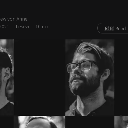
iew
von Anne
.2021
— Lesezeit:
10
min
🇬🇧 Read 