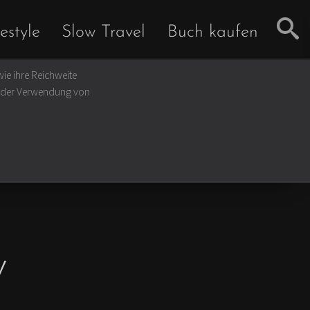
estyle
Slow Travel
Buch kaufen
ie ihre Reichweite
u der Verwendung von
w