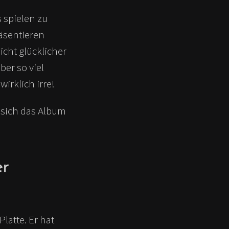
 spielen zu
räsentieren
cht glücklicher
ber so viel
irklich irre!
 sich das Album
er
latte. Er hat