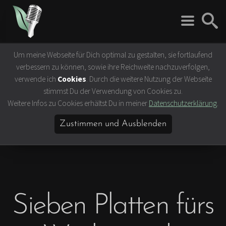
Um meine Webseite für Dich optimal zu gestalten, sie fortlaufend
Rock 'n' Roll
Vegan
verbessern zu können, sowie ihre Reichweite nachzuverfolgen,
Interviews
Tierrechte
verwende ich
Cookies
. Durch die weitere Nutzung der Webseite
Bands
Klima- &
stimmst Du der Verwendung von Cookies zu.
Umweltschutz
Weitere Infos zu Cookies erhältst Du in meiner
Datenschutzerklärung
.
Konzerte
Ernährung &
Festivals
Gesundheit
Zustimmen und Ausblenden
Vegane Rezepte
Vegane Lokale
Vegan Celebrities
Sieben Platten fürs
Lifestyle
Slow Travel
Bücher & Filme
Hamburg