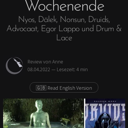
Wochenende
Antifaschismus und
Ausflug
Feminismus
Skandinavien
Nyos, Dälek, Nonsun, Druids,
Achtsamkeit
Britische Inseln
Advocaat, Egor Lappo und Drum &
Fair Fashion & Beauty
Fernweh
Lace
Kunst
Geschichten &
Erlebtes
Review
von Anne
08.04.2022
— Lesezeit:
4
min
Buch kaufen
🇬🇧 Read English Version