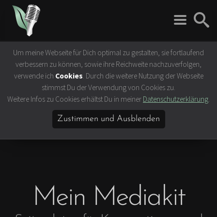
Um meine Webseite für Dich optimal zu gestalten, sie fortlaufend
Rock 'n' Roll
Vegan
verbessern zu können, sowie ihre Reichweite nachzuverfolgen,
Interviews
Tierrechte
verwende ich
Cookies
. Durch die weitere Nutzung der Webseite
Bands
Klima- &
stimmst Du der Verwendung von Cookies zu.
Umweltschutz
Weitere Infos zu Cookies erhältst Du in meiner
Datenschutzerklärung
.
Konzerte
Ernährung &
Festivals
Gesundheit
Zustimmen und Ausblenden
Vegane Rezepte
Vegane Lokale
Vegan Celebrities
Mein Mediakit
Lifestyle
Slow Travel
Bücher & Filme
Hamburg