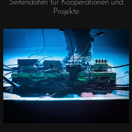
Seitendaten für Kooperationen und
Antifaschismus und
Ausflug
Projekte
Feminismus
Skandinavien
Achtsamkeit
Britische Inseln
Fair Fashion & Beauty
Fernweh
Kunst
Geschichten &
Erlebtes
Buch kaufen