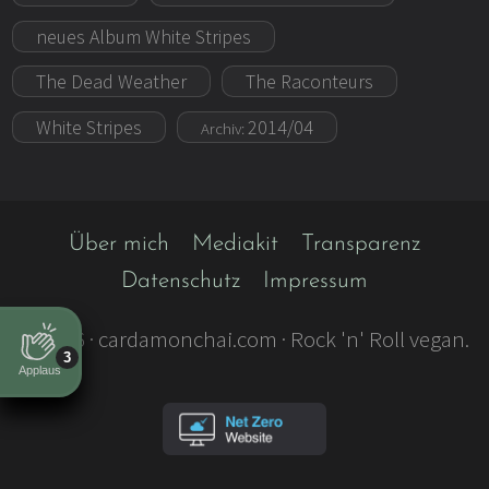
neues Album White Stripes
The Dead Weather
The Raconteurs
White Stripes
2014/04
Archiv:
Über mich
Mediakit
Transparenz
Datenschutz
Impressum
©
2026
· cardamonchai.com · Rock 'n' Roll vegan.
3
Applaus