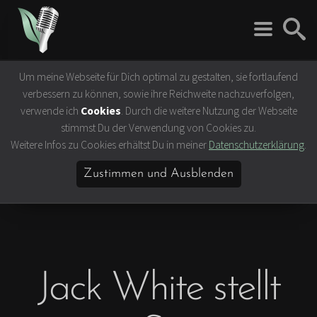
Um meine Webseite für Dich optimal zu gestalten, sie fortlaufend
Rock 'n' Roll
Vegan
verbessern zu können, sowie ihre Reichweite nachzuverfolgen,
Interviews
Tierrechte
verwende ich
Cookies
. Durch die weitere Nutzung der Webseite
Bands
Klima- &
stimmst Du der Verwendung von Cookies zu.
Umweltschutz
Weitere Infos zu Cookies erhältst Du in meiner
Datenschutzerklärung
.
Konzerte
Ernährung &
Festivals
Gesundheit
Zustimmen und Ausblenden
Vegane Rezepte
Vegane Lokale
Vegan Celebrities
Jack White stellt
Lifestyle
Slow Travel
Bücher & Filme
Hamburg