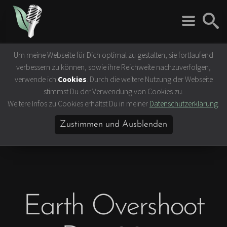
Um meine Webseite für Dich optimal zu gestalten, sie fortlaufend
Rock 'n' Roll
Vegan
verbessern zu können, sowie ihre Reichweite nachzuverfolgen,
Interviews
Tierrechte
verwende ich
Cookies
. Durch die weitere Nutzung der Webseite
Bands
Klima- &
stimmst Du der Verwendung von Cookies zu.
Umweltschutz
Weitere Infos zu Cookies erhältst Du in meiner
Datenschutzerklärung
.
Konzerte
Ernährung &
Festivals
Gesundheit
Zustimmen und Ausblenden
Vegane Rezepte
Vegane Lokale
Vegan Celebrities
Earth Overshoot
Lifestyle
Slow Travel
Bücher & Filme
Hamburg