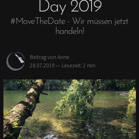
Day 2019
Antifaschismus und
Ausflug
Feminismus
Skandinavien
#MoveTheDate - Wir müssen jetzt
Achtsamkeit
Britische Inseln
handeln!
Fair Fashion & Beauty
Fernweh
Kunst
Geschichten &
Erlebtes
Beitrag
von Anne
28.07.2019
— Lesezeit:
2
min
Buch kaufen