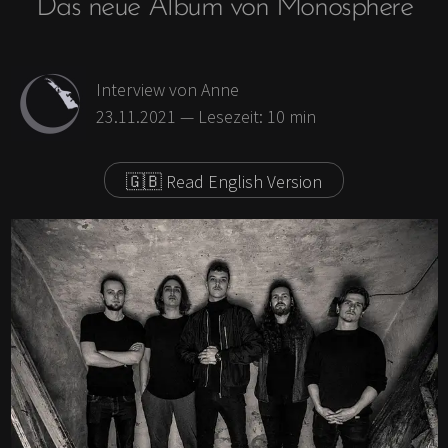
Das neue Album von Monosphere
Antifaschismus und
Ausflug
Feminismus
Skandinavien
Achtsamkeit
Britische Inseln
Interview
von Anne
Fair Fashion & Beauty
Fernweh
23.11.2021
— Lesezeit:
10
min
Kunst
Geschichten &
Erlebtes
🇬🇧 Read English Version
Buch kaufen