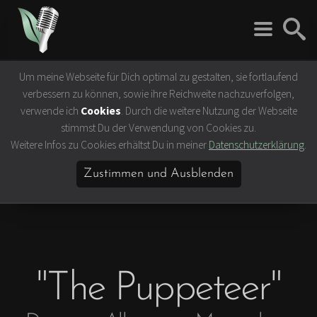
Um meine Webseite für Dich optimal zu gestalten, sie fortlaufend
Rock 'n' Roll
Vegan
verbessern zu können, sowie ihre Reichweite nachzuverfolgen,
Interviews
Tierrechte
verwende ich
Cookies
. Durch die weitere Nutzung der Webseite
Bands
Klima- &
stimmst Du der Verwendung von Cookies zu.
Umweltschutz
Weitere Infos zu Cookies erhältst Du in meiner
Datenschutzerklärung
.
Konzerte
Ernährung &
Festivals
Gesundheit
Zustimmen und Ausblenden
Vegane Rezepte
Vegane Lokale
Vegan Celebrities
"The Puppeteer"
Lifestyle
Slow Travel
Bücher & Filme
Hamburg