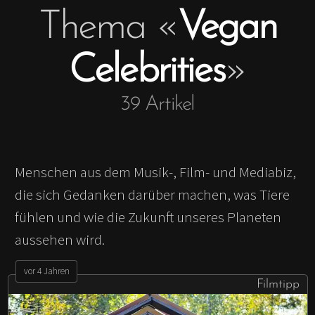
Thema
«
Vegan
Antifaschismus und
Ausflug
Feminismus
Skandinavien
Achtsamkeit
Britische Inseln
Celebrities
»
Fair Fashion & Beauty
Fernweh
Kunst
39
Artikel
Geschichten &
Erlebtes
Menschen aus dem Musik-, Film- und Mediabiz,
Buch kaufen
die sich Gedanken darüber machen, was Tiere
fühlen und wie die Zukunft unseres Planeten
aussehen wird.
vor 4 Jahren
Filmtipp