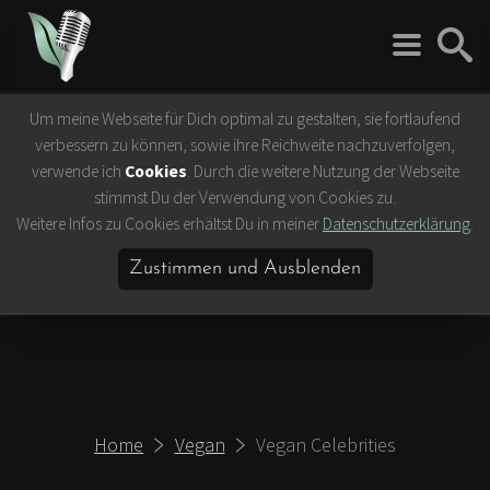
Um meine Webseite für Dich optimal zu gestalten, sie fortlaufend
Rock 'n' Roll
Vegan
verbessern zu können, sowie ihre Reichweite nachzuverfolgen,
Interviews
Tierrechte
verwende ich
Cookies
. Durch die weitere Nutzung der Webseite
Bands
Klima- &
stimmst Du der Verwendung von Cookies zu.
Umweltschutz
Weitere Infos zu Cookies erhältst Du in meiner
Datenschutzerklärung
.
Konzerte
Ernährung &
Festivals
Gesundheit
Zustimmen und Ausblenden
Vegane Rezepte
Vegane Lokale
Vegan Celebrities
Home
Vegan
Vegan Celebrities
Lifestyle
Slow Travel
Bücher & Filme
Hamburg