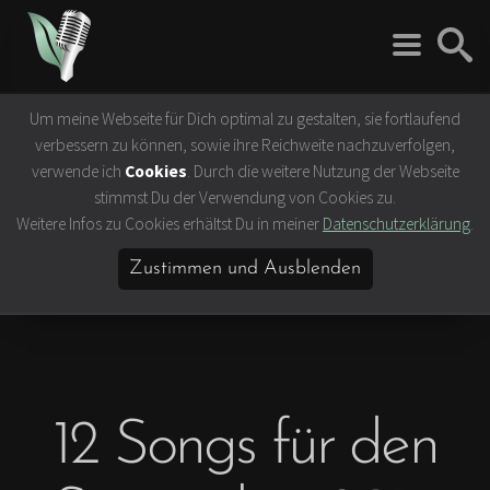
Um meine Webseite für Dich optimal zu gestalten, sie fortlaufend
Rock 'n' Roll
Vegan
verbessern zu können, sowie ihre Reichweite nachzuverfolgen,
Interviews
Tierrechte
verwende ich
Cookies
. Durch die weitere Nutzung der Webseite
Bands
Klima- &
stimmst Du der Verwendung von Cookies zu.
Umweltschutz
Weitere Infos zu Cookies erhältst Du in meiner
Datenschutzerklärung
.
Konzerte
Ernährung &
Festivals
Gesundheit
Zustimmen und Ausblenden
Vegane Rezepte
Vegane Lokale
Vegan Celebrities
12 Songs für den
Lifestyle
Slow Travel
Bücher & Filme
Hamburg