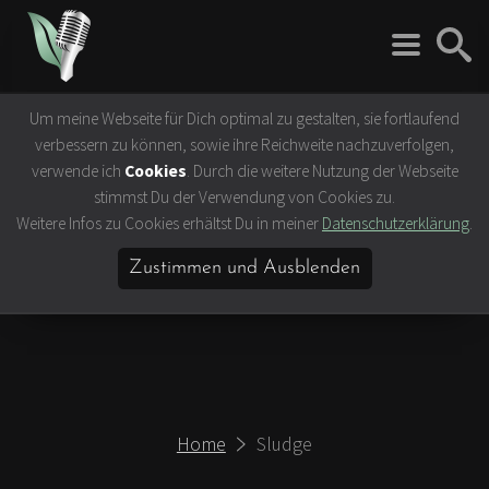
Um meine Webseite für Dich optimal zu gestalten, sie fortlaufend
Rock 'n' Roll
Vegan
verbessern zu können, sowie ihre Reichweite nachzuverfolgen,
Interviews
Tierrechte
verwende ich
Cookies
. Durch die weitere Nutzung der Webseite
Bands
Klima- &
stimmst Du der Verwendung von Cookies zu.
Umweltschutz
Weitere Infos zu Cookies erhältst Du in meiner
Datenschutzerklärung
.
Konzerte
Ernährung &
Festivals
Gesundheit
Zustimmen und Ausblenden
Vegane Rezepte
Vegane Lokale
Vegan Celebrities
Home
Sludge
Lifestyle
Slow Travel
Bücher & Filme
Hamburg