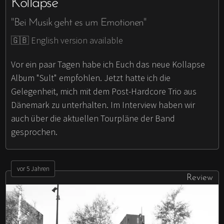
Kollapse
"Bei Musik geht es um Emotionen"
🇬🇧 English version available
Vor ein paar Tagen habe ich Euch das neue Kollapse
Album "Sult" empfohlen. Jetzt hatte ich die
Gelegenheit, mich mit dem Post-Hardcore Trio aus
Dänemark zu unterhalten. Im Interview haben wir
auch über die aktuellen Tourpläne der Band
gesprochen.
vor 5 Jahren
Review